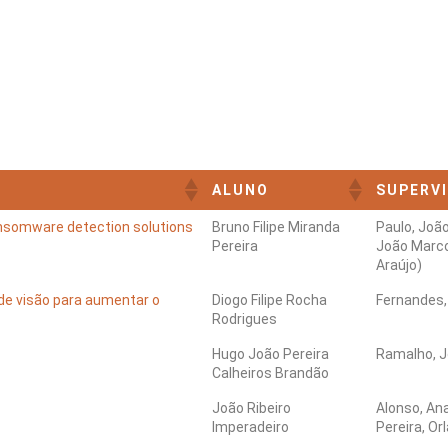
ALUNO
SUPERV
nsomware detection solutions
Bruno Filipe Miranda
Paulo, João
Pereira
João Marco
Araújo)
de visão para aumentar o
Diogo Filipe Rocha
Fernandes,
Rodrigues
Hugo João Pereira
Ramalho, J
Calheiros Brandão
João Ribeiro
Alonso, Ana
Imperadeiro
Pereira, Orl