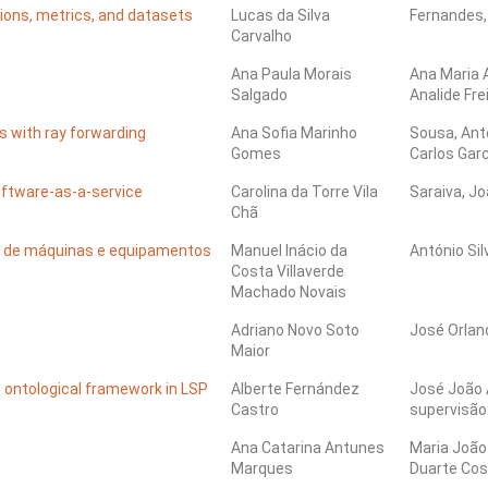
tions, metrics, and datasets
Lucas da Silva
Fernandes,
Carvalho
Ana Paula Morais
Ana Maria 
Salgado
Analide Fre
s with ray forwarding
Ana Sofia Marinho
Sousa, Ant
Gomes
Carlos Gar
oftware-as-a-service
Carolina da Torre Vila
Saraiva, J
Chã
os de máquinas e equipamentos
Manuel Inácio da
António Sil
Costa Villaverde
Machado Novais
Adriano Novo Soto
José Orlan
Maior
 ontological framework in LSP
Alberte Fernández
José João 
Castro
supervisão
Ana Catarina Antunes
Maria João 
Marques
Duarte Cos