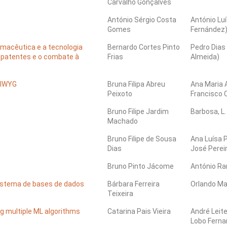
Carvalho Gonçalves
António Sérgio Costa
António Lu
Gomes
Fernández
armacêutica e a tecnologia
Bernardo Cortes Pinto
Pedro Dias
s patentes e o combate à
Frias
Almeida)
SIWYG
Bruna Filipa Abreu
Ana Maria 
Peixoto
Francisco 
Bruno Filipe Jardim
Barbosa, L.
Machado
Bruno Filipe de Sousa
Ana Luísa 
Dias
José Perei
Bruno Pinto Jácome
António Ra
sistema de bases de dados
Bárbara Ferreira
Orlando Man
Teixeira
ng multiple ML algorithms
Catarina Pais Vieira
André Leite
Lobo Ferna