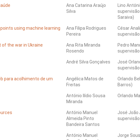
saúde
Ana Catarina Araújo
Lino Antón
Silva
supervisão:
Saraiva)
g points using machine learning
Ana Filipa Rodrigues
César Anali
Pereira
supervisão
 of the war in Ukraine
Ana Rita Miranda
Pedro Manu
Rosendo
supervisão:
André Silva Gonçalves
José Orlan
supervisão
b para acolhimento de um
Angélica Matos de
Orlando Bel
Freitas
Barros)
António Ilídio Sousa
Orlando Man
Miranda
ources
António Manuel
José João 
Almeida Pinto
supervisão:
Bandeira Santos
António Manuel
Jorge Sous