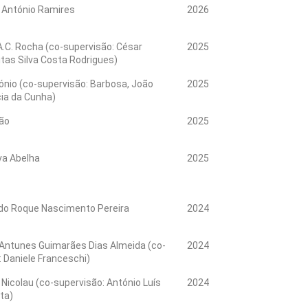
 António Ramires
2026
A.C. Rocha (co-supervisão: César
2025
itas Silva Costa Rodrigues)
ónio (co-supervisão: Barbosa, João
2025
cia da Cunha)
oão
2025
va Abelha
2025
do Roque Nascimento Pereira
2024
Antunes Guimarães Dias Almeida (co-
2024
: Daniele Franceschi)
Nicolau (co-supervisão: António Luís
2024
ta)