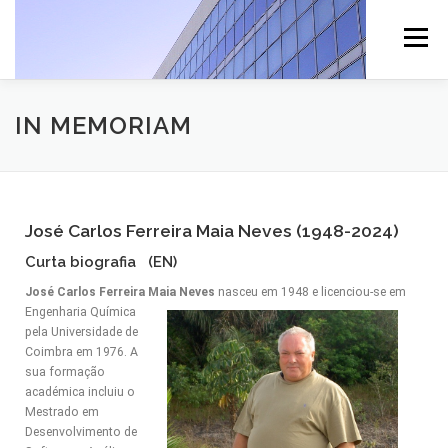
Menu
PESSOAS
ENSINO
INVESTIGAÇÃO
IN MEMORIAM
CONTACTOS
ESTUDANTES
NOTÍCIAS
José Carlos Ferreira Maia Neves (1948-2024)
Curta biografia (
EN
)
José Carlos Ferreira Maia Neves
nasceu em 1948 e licenciou-se em
Engenharia Química
pela Universidade de
Coimbra em 1976. A
sua formação
académica incluiu o
Mestrado em
Desenvolvimento de